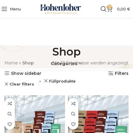
0
Menu
0,00
€
Shop
Home
»
Shop
Alle 12 Ergebnisse werden angezeigt
Categories
Show sidebar
Filters
Füllprodukte
Clear filters