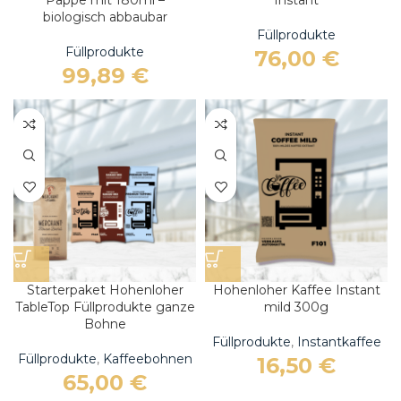
Pappe mit 180ml –
Instant
biologisch abbaubar
Füllprodukte
Füllprodukte
76,00
€
99,89
€
Starterpaket Hohenloher
Hohenloher Kaffee Instant
TableTop Füllprodukte ganze
mild 300g
Bohne
Füllprodukte
,
Instantkaffee
Füllprodukte
,
Kaffeebohnen
16,50
€
65,00
€