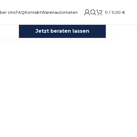
ber Uns
FAQ
Kontakt
Warenautomaten
0
/
0,00
€
Jetzt beraten lassen