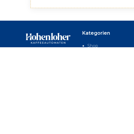
Kategorien
Shop
Unser Bestell-Formular
Kaffee Table Top Gerä
mit Erklärungen
Kaffee Standgeräte
Häufige Fragen
Wasserspender
unserer Kunden
Kontakt
Zubehör & Füllproduk
Hohenloher
Verkaufsautomaten
Kleinbärenweiler 15,
74575 Schrozberg