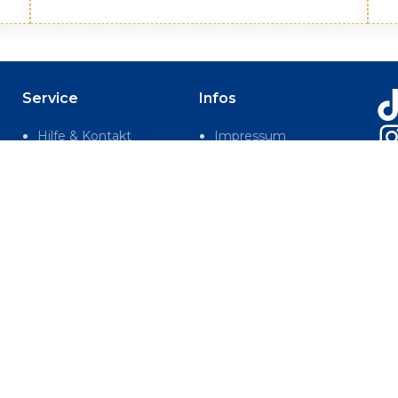
Service
Infos
Hilfe & Kontakt
Impressum
te
FAQ
Datenschutz
Automatenfinder
AGB
Rückruf anfordern
Sitemap
te