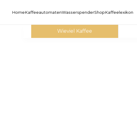
Home
Kaffeeautomaten
Wasserspender
Shop
Kaffeelexikon
Wieviel Kaffee