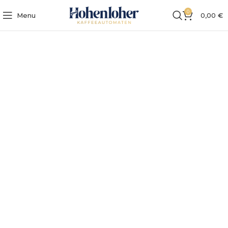
0
Menu
0,00
€