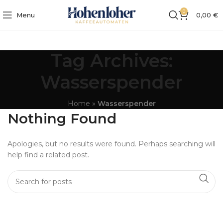
0
Menu
0,00
€
Tag Archives:
Wasserspender
Home
»
Wasserspender
Nothing Found
Apologies, but no results were found. Perhaps searching will
help find a related post.