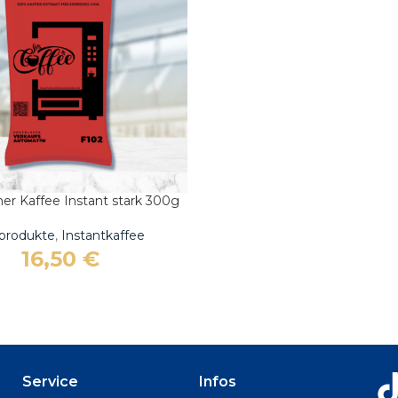
Au
er Kaffee Instant stark 300g
ARENKORB
lprodukte
,
Instantkaffee
16,50
€
Service
Infos