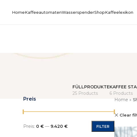
Home
Kaffeeautomaten
Wasserspender
Shop
Kaffeelexikon
FÜLLPRODUKTE
KAFFEE ST
25 Products
6 Products
Preis
Home
»
S
Clear fi
Preis:
0 €
—
9.420 €
FILTER