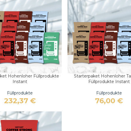
im Überblick
aket Hohenloher Füllprodukte
Starterpaket Hohenloher Ta
ARENKORB
IN DEN WARENKORB
Instant
Füllprodukte Instant
Füllprodukte
Füllprodukte
232,37
€
76,00
€