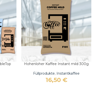
bleTop
Hohenloher Kaffee Instant mild 300g
IN DEN WARENKORB
Füllprodukte
,
Instantkaffee
16,50
€
Sie brauchen Hilfe bei der
Sie brauchen Hilfe bei der
Auswahl?
Auswahl?