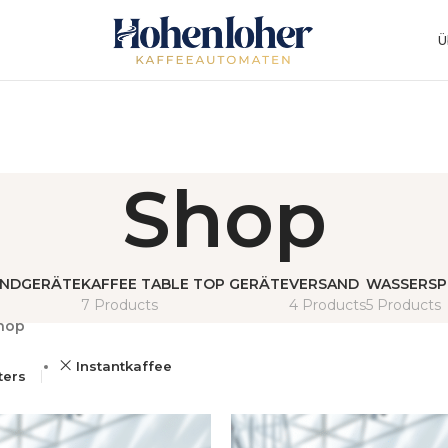
Ü
Shop
ANDGERÄTE
KAFFEE TABLE TOP GERÄTE
VERSAND
WASSERSP
7 Products
4 Products
5 Products
hop
Instantkaffee
lters