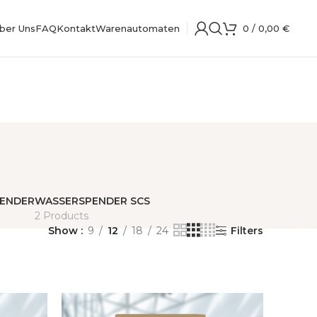
ber Uns
FAQ
Kontakt
Warenautomaten
0
/
0,00
€
ENDER
WASSERSPENDER SCS
2 Products
Show
9
12
18
24
Filters