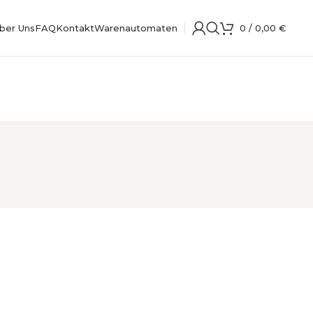
ber Uns
FAQ
Kontakt
Warenautomaten
0
/
0,00
€