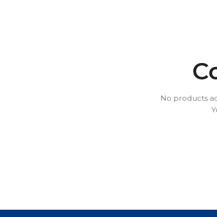
Co
Kaffee Table Top Geräte:
Wasserspender:
No products ad
Hohenloher Profi Table Top Geräte
Wasserspender-Geräte 
Y