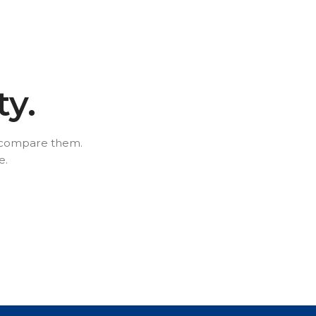
ty.
o compare them.
e.
Sie brauchen Hilfe bei der
Sie brauchen Hilfe bei der
Auswahl?
Auswahl?