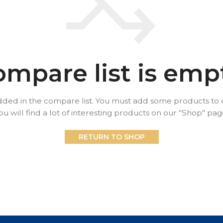
mpare list is emp
ded in the compare list. You must add some products t
im Überblick
ou will find a lot of interesting products on our "Shop" pag
RETURN TO SHOP