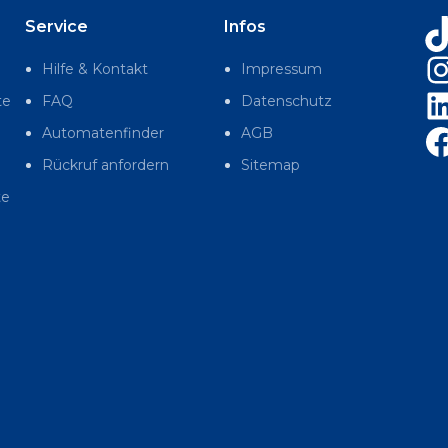
Service
Infos
Au
Hilfe & Kontakt
Impressum
te
FAQ
Datenschutz
Automatenfinder
AGB
Rückruf anfordern
Sitemap
te