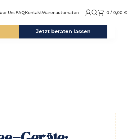
ber Uns
FAQ
Kontakt
Warenautomaten
0
/
0,00
€
Jetzt beraten lassen
ee-Geräte: