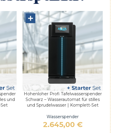
Hohenloher Profi Tafelwasserspender
spender
IN DEN WARENKORB
Schwarz – Wasserautomat für stilles
les und
und Sprudelwasser | Komplett-Set
-Set
Wasserspender
2.645,00
€