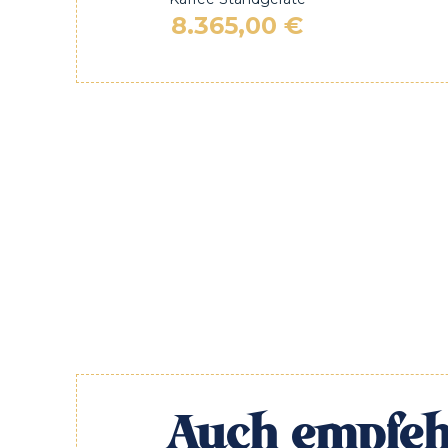
8.365,00
€
Auch empfeh