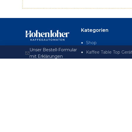
Kategorien
Shop
Unser Bestell-Formular
Kaffee Table Top Gerä
mit Erklärungen
Kaffee Standgeräte
Häufige Fragen
Wasserspender
unserer Kunden
Kontakt
Zubehör & Füllproduk
Hohenloher
Verkaufsautomaten
Kleinbärenweiler 15,
74575 Schrozberg