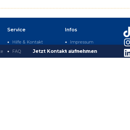
Service
Infos
Hilfe & Kontakt
Impressum
Jetzt Kontakt aufnehmen
te
FAQ
Datenschutz
Automatenfinder
AGB
Rückruf anfordern
Sitemap
te