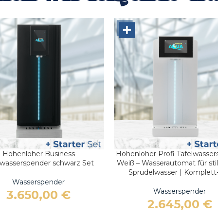
Hohenloher Business
Hohenloher Profi Tafelwasser
 WARENKORB
IN DEN WARENKORB
lwasserspender schwarz Set
Weiß – Wasserautomat für stil
Sprudelwasser | Komplett
Wasserspender
Wasserspender
3.650,00
€
2.645,00
€