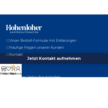
Unser Bestell-Formular mit Erklärungen
Häufige Fragen unserer Kunden
Kontakt
Jetzt Kontakt aufnehmen
0
Shop
Wishlist
My account
Cart
Hohenloher Verkaufsautomaten
Kleinbärenweiler 15, 74575 Schrozberg
079 39 / 436 989-0
info@hohenloherautomaten.de