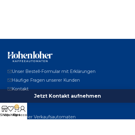
Unser Bestell-Formular mit Erklärungen
Häufige Fragen unserer Kunden
Kontakt
Jetzt Kontakt aufnehmen
0
Shop
Wishlist
My account
Cart
Hohenloher Verkaufsautomaten
Kleinbärenweiler 15, 74575 Schrozberg
079 39 / 436 989-0