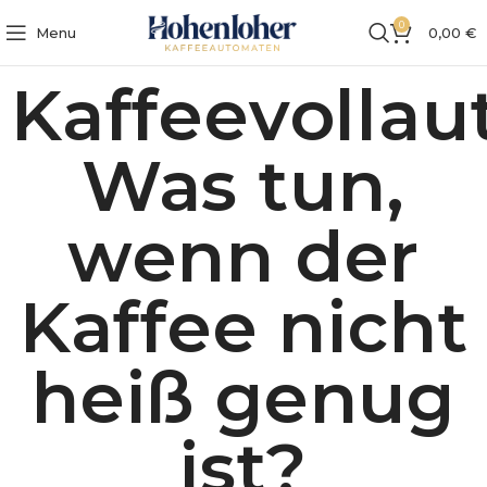
0
Menu
0,00
€
Kaffeevollau
Was tun,
wenn der
Kaffee nicht
heiß genug
ist?