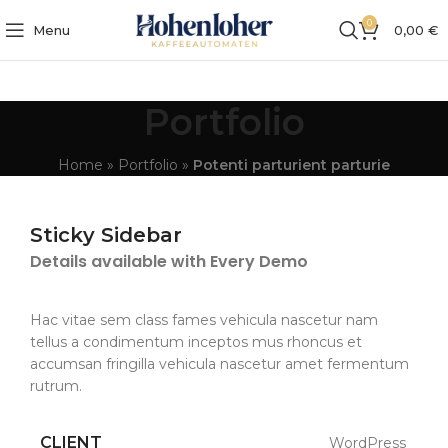
0
Menu
0,00
€
Portfolio
Home
»
Portfolio
»
Potenti parturient parturie
Sticky Sidebar
Details available with Every Demo
Hac vitae sem class fames vehicula nascetur nam
tellus a condimentum inceptos mus rhoncus et
accumsan fringilla vehicula nascetur amet fermentum
rutrum.
CLIENT
WordPress