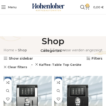
0
Menu
0,00
€
Shop
Home
»
Shop
Alle 5 Ergebnisse werden angezeigt
Categories
Show sidebar
Filters
Kaffee: Table Top Geräte
Clear filters