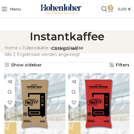
0
Menu
0,00
€
Instantkaffee
Home
»
Füllprodukte
»
Instantkaffee
Categories
Alle 2 Ergebnisse werden angezeigt
Show sidebar
Filters