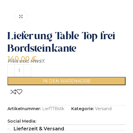
Click to enlarge
Lieferung Table Top frei
Bordsteinkante
140,00
€
Preis exkl. MWST.
IN DEN WARENKORB
Artikelnummer:
LiefTTBstk
Kategorie:
Versand
Social Media:
Lieferzeit & Versand