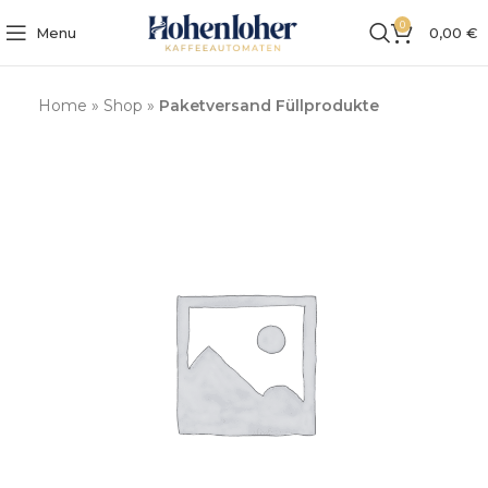
0
Menu
0,00
€
Home
»
Shop
»
Paketversand Füllprodukte