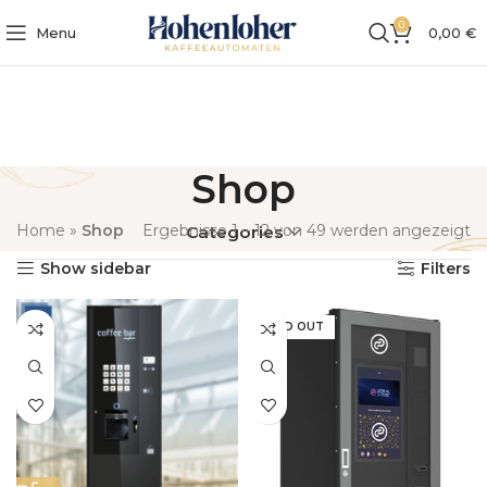
0
Menu
0,00
€
Shop
Home
»
Shop
Ergebnisse 1 – 12 von 49 werden angezeigt
Categories
Show sidebar
Filters
SOLD OUT