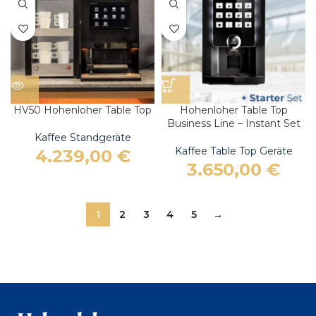
HV50 Hohenloher Table Top
Hohenloher Table Top
Business Line – Instant Set
Kaffee Standgeräte
Kaffee Table Top Geräte
4.239,00
€
3.650,00
€
1
2
3
4
5
→