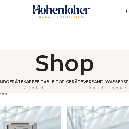
Ü
Shop
ANDGERÄTE
KAFFEE TABLE TOP GERÄTE
VERSAND
WASSERSP
7 Products
4 Products
5 Products
hop