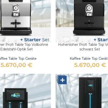
er Profi Table Top Vollbohne
Hohenloher Profi Table Top V
ARENKORB
IN DEN WARENKORB
Edelstahl-Optik Set
schwarz Set
ffee Table Top Geräte
Kaffee Table Top Gerä
5.670,00
€
5.670,00
€