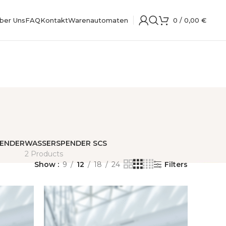
ber Uns
FAQ
Kontakt
Warenautomaten
0
/
0,00
€
ENDER
WASSERSPENDER SCS
2 Products
Show
9
12
18
24
Filters