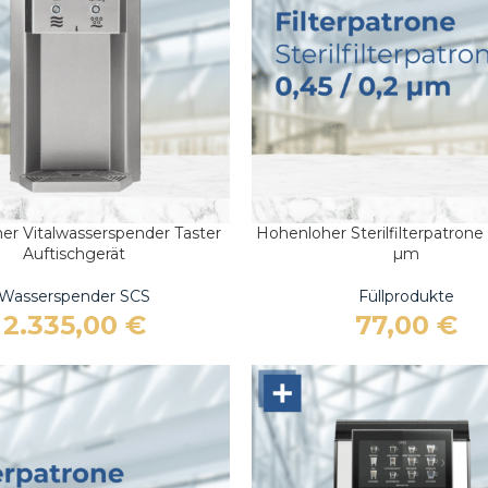
im Überblick
er Vitalwasserspender Taster
Hohenloher Sterilfilterpatrone 
ARENKORB
IN DEN WARENKORB
Auftischgerät
µm
Wasserspender SCS
Füllprodukte
2.335,00
€
77,00
€