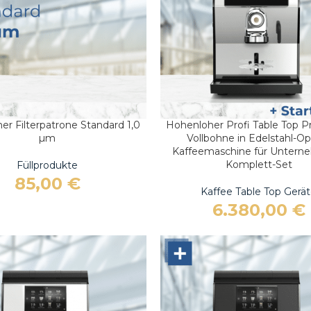
Au
r Filterpatrone Standard 1,0
Hohenloher Profi Table Top 
ARENKORB
IN DEN WARENKORB
µm
Vollbohne in Edelstahl-Op
Kaffeemaschine für Untern
Komplett-Set
Füllprodukte
85,00
€
Kaffee Table Top Gerä
6.380,00
€