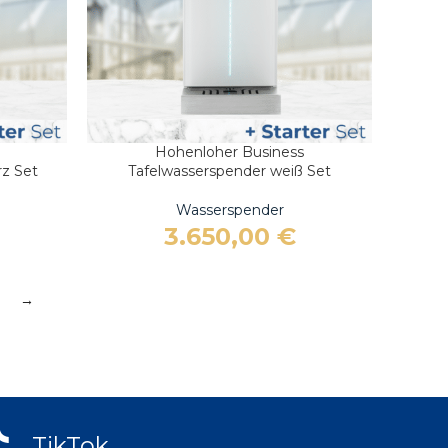
Hohenloher Business
IN DEN WARENKORB
rz Set
Tafelwasserspender weiß Set
Wasserspender
3.650,00
€
→
TikTok