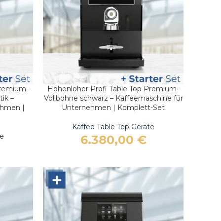
tomatenfinder starten
Automatenfinder starten
Direkt Kontakt aufnehmen
Direkt Kontakt aufneh
Premium-
Hohenloher Profi Table Top Premium-
IN DEN WARENKORB
tik –
Vollbohne schwarz – Kaffeemaschine für
ehmen |
Unternehmen | Komplett-Set
Kaffee Table Top Geräte
te
6.380,00
€