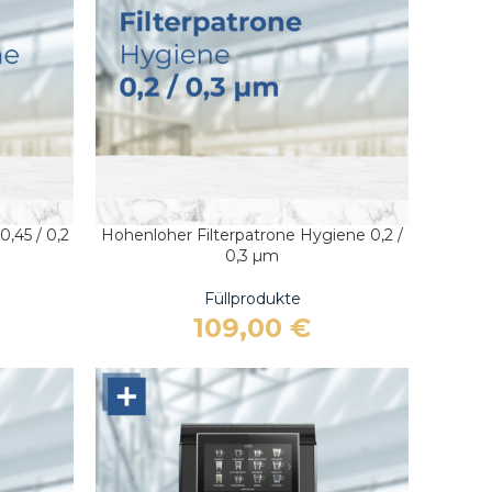
0,45 / 0,2
Hohenloher Filterpatrone Hygiene 0,2 /
IN DEN WARENKORB
0,3 µm
Füllprodukte
109,00
€
Sie brauchen Hilfe bei der
Sie brauchen Hilfe bei der
Auswahl?
Auswahl?