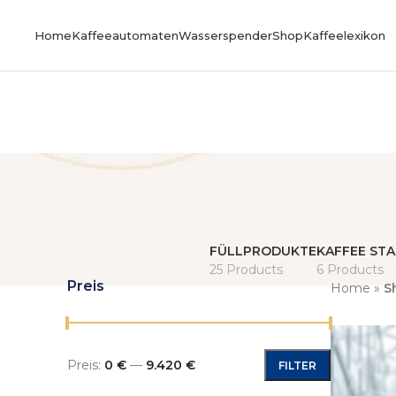
Home
Kaffeeautomaten
Wasserspender
Shop
Kaffeelexikon
FÜLLPRODUKTE
KAFFEE ST
25 Products
6 Products
Preis
Home
»
S
Preis:
0 €
—
9.420 €
FILTER