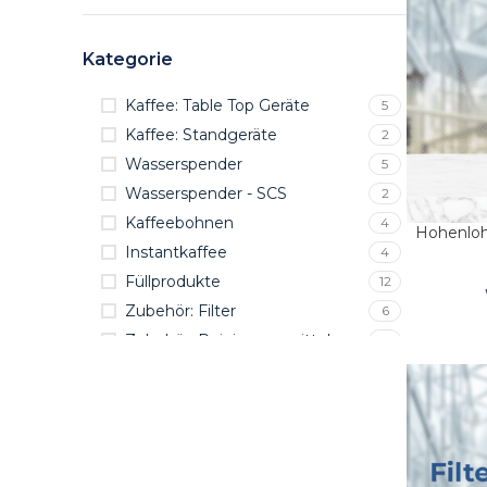
Kategorie
Kaffee: Table Top Geräte
5
Kaffee: Standgeräte
2
Wasserspender
5
Kaffee Table Top Geräte:
Wasserspender:
Wasserspender - SCS
2
Kaffeebohnen
4
Hohenloher Profi Table Top Geräte
Wasserspender-Geräte 
Hohenloh
IN DEN W
Instantkaffee
4
Füllprodukte
12
Zubehör: Filter
6
Zubehör: Reinigungsmittel
5