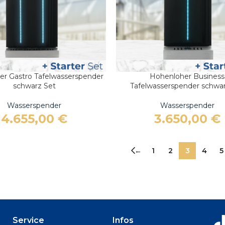
r Gastro Tafelwasserspender
Hohenloher Business
ARENKORB
IN DEN WARENKORB
schwarz Set
Tafelwasserspender schwa
Wasserspender
Wasserspender
4.655,00
€
3.650,00
€
←
1
2
3
4
5
Service
Infos