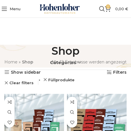
0
Menu
0,00
€
Shop
Home
»
Shop
Alle 12 Ergebnisse werden angezeigt
Categories
Show sidebar
Filters
Füllprodukte
Clear filters