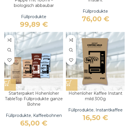
Pappe mit 180ml –
Instant
biologisch abbaubar
Füllprodukte
Füllprodukte
76,00
€
99,89
€
Starterpaket Hohenloher
Hohenloher Kaffee Instant
TableTop Füllprodukte ganze
mild 300g
Bohne
Füllprodukte
,
Instantkaffee
Füllprodukte
,
Kaffeebohnen
16,50
€
65,00
€