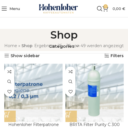
0
Menu
0,00
€
Shop
Home
»
Shop
Ergebnisse 25 – 36 von 49 werden angezeigt
Categories
Show sidebar
Filters
Hohenloher Filterpatrone
BRITA Filter Purity C 300