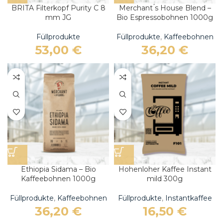
BRITA Filterkopf Purity C 8
Merchant ́s House Blend –
mm JG
Bio Espressobohnen 1000g
Füllprodukte
Füllprodukte
,
Kaffeebohnen
53,00
€
36,20
€
Ethiopia Sidama – Bio
Hohenloher Kaffee Instant
Kaffeebohnen 1000g
mild 300g
Füllprodukte
,
Kaffeebohnen
Füllprodukte
,
Instantkaffee
36,20
€
16,50
€