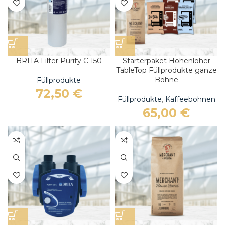
BRITA Filter Purity C 150
Starterpaket Hohenloher
TableTop Füllprodukte ganze
Bohne
Füllprodukte
72,50
€
Füllprodukte
,
Kaffeebohnen
65,00
€