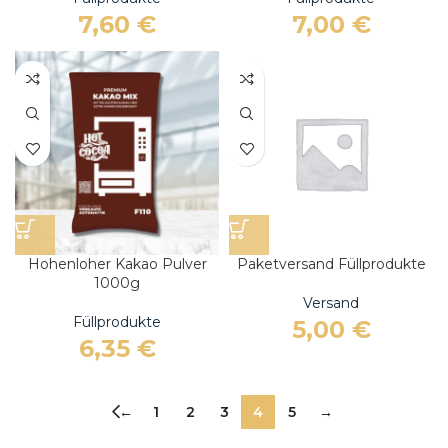
7,60
€
7,00
€
Hohenloher Kakao Pulver
Paketversand Füllprodukte
1000g
Versand
Füllprodukte
5,00
€
6,35
€
←
1
2
3
4
5
→