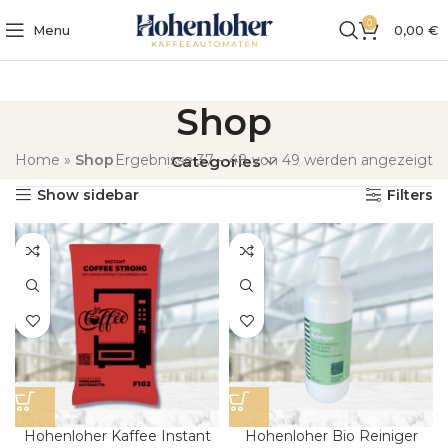
0
Menu
0,00
€
Shop
Home
»
Shop
Ergebnisse 37 – 48 von 49 werden angezeigt
Categories
Show sidebar
Filters
Hohenloher Kaffee Instant
Hohenloher Bio Reiniger